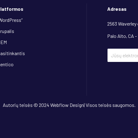
latformos
Adresas
WordPress“
2563 Waverley
rupalis
Palo Alto, CA -
AEM
asitinkantis
entico
Autorių teisės © 2024 Webflow Design| Visos teisės saugomos.
Dizainas
“OwlsTech”