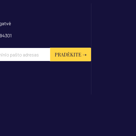
 gatvė
 94301