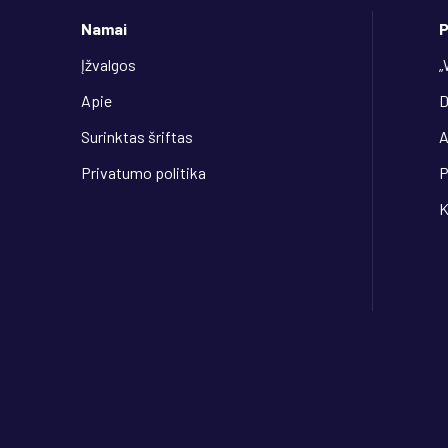
Namai
P
Įžvalgos
„
Apie
D
Surinktas šriftas
Privatumo politika
P
K