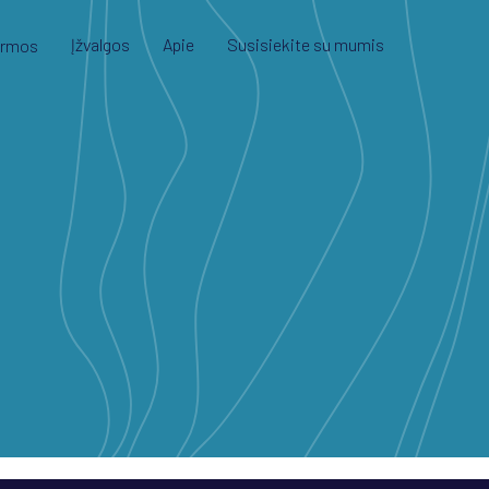
Įžvalgos
Apie
Susisiekite su mumis
ormos