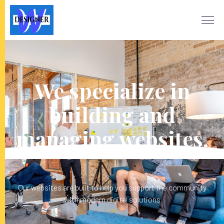
We specialize in
building and
managing websites.
Our websites are built to help you support the community
with modern digital solutions